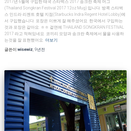
2017년 6월에 구입한 태국 스타벅스 2017 송크란 축제 머그
(Thailand Songkran Festival 2017 12oz Mug) 입니다. 방콕 스타벅
스 인드라 리젠트 호텔 지점(Starbucks Indra Regent Hotel Lobby)에
서 구입했습니다. 포장은 이쁘게 잘 해주셨어요. 한국에서 구입하는
것과 포장은 같아요. ㅎㅎ 겉면에 THAILAND SONGKRAN FESTIVAL
2017 라고 적혀있네요. 코끼리 모양과 송크란 축제에서 물을 사용하
는것을 잘 표현했어요.
더보기
글쓴이
wisewiz
,
9년
전