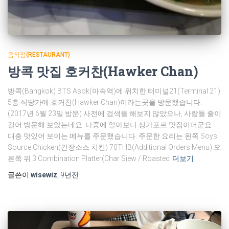
음식점(RESTAURANT)
방콕 맛집 호커찬(Hawker Chan)
방콕(Bangkok) BTS Asok(아속역)에 위치한 터미널21(Terminal 21)
5층 식당가에 호커찬(Hawker Chan)이라는곳을 방문했습니다.
(2017년 6월 23일 방문) 사전에 검색을 해보지 않았으나, 사람들 줄이
길어 방문해 보았는데요. 나중에 알아보니 싱가포르 맛집이더군요.
대충 맛있어 보이는 메뉴를 주문했습니다. 주문한 요리는 왼쪽 Soys
Source Chicken(간장소스 치킨) 70THB(Additional Orders Menu) 오
른쪽 위 3 Combination Platter(Char Siew / Roasted
더보기
글쓴이
wisewiz
,
9년
전