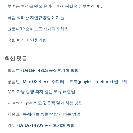
부여군 부여읍 맛집 윤가네 바지락칼국수 부여점 메뉴
국립 희리산 자연휴양림 애기풀
코로나19 오미크론 자가격리 체험기
국립 변산 자연휴양림
최신 댓글
박정호
-
LG LG-T480S 공장초기화 방법
궁금인
-
Mac OS Sierra 주피터 노트북(jupyter notebook) 웹 브라
우저 자동 실행 되지 않는 오류 해결법
wisewiz
-
뉴쎄라토 뒷문짝 탈거 하는 방법
서준호
-
뉴쎄라토 뒷문짝 탈거 하는 방법
와우
-
LG LG-T480S 공장초기화 방법