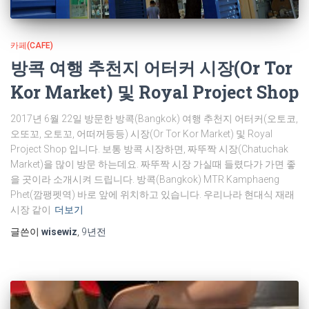
카페(CAFE)
방콕 여행 추천지 어터커 시장(Or Tor
Kor Market) 및 Royal Project Shop
2017년 6월 22일 방문한 방콕(Bangkok) 여행 추천지 어터커(오토코,
오또꼬, 오토꼬, 어떠꺼등등) 시장(Or Tor Kor Market) 및 Royal
Project Shop 입니다. 보통 방콕 시장하면, 짜뚜짝 시장(Chatuchak
Market)을 많이 방문 하는데요. 짜뚜짝 시장 가실때 들렸다가 가면 좋
을 곳이라 소개시켜 드립니다. 방콕(Bangkok) MTR Kamphaeng
Phet(깜팽펫역) 바로 앞에 위치하고 있습니다. 우리나라 현대식 재래
시장 같이
더보기
글쓴이
wisewiz
,
9년
전