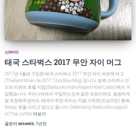
컵(MUG)
태국 스타벅스 2017 무안 자이 머그
2017년 6월에 구입한 태국 스타벅스 2017 무안 자이 파란색 머그
(Thailand Muan Jai 2017 12oz Blue Mug) 입니다. 방콕 스타벅스 인
드라 리젠트 호텔 지점(Starbucks Indra Regent Hotel Lobby)에서 구
입했습니다. 우리나라에서 구입하는것과 같은 포장이에요. 꼼꼼하게
잘 포장해주셨어요. 태국어 무안 자이는 마음 가득한(진심어린) 행복
이라는 뜻을 가지고 있다고 합니다. Celebrating Starbucks support
of Thai coffee
더보기
글쓴이
wisewiz
,
9년
전