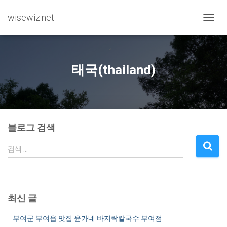
wisewiz.net
내비게
태국(thailand)
블로그 검색
검
검색 …
색
:
최신 글
부여군 부여읍 맛집 윤가네 바지락칼국수 부여점