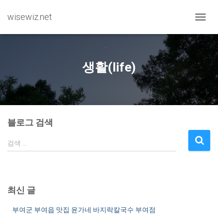
wisewiz.net
내비게
생활(life)
블로그 검색
검
검색 …
색
:
최신 글
부여군 부여읍 맛집 윤가네 바지락칼국수 부여점