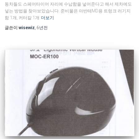
동차들도 스페어타이어 자리에 수납함을 넣어준다고 해서 제차에도
넣는 방법을 찾아보았습니다. 준비물은 아반테MD용 트렁크 러기지
함 1개, 커터칼 1개
더보기
글쓴이
wisewiz
,
6년
전