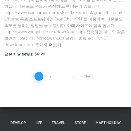
하실때 다운로드 속도가 굉장히 느린 이슈가 있습니다.
https://www.epicgames.com/store/ko/product/grand-theft-auto-
v/home 무료 소프트웨어인 “softEther VPN”을 이용하여, 다운로드
속도를 올리는 방법을 공유 합니다. 아래 사이트에 접속 합니다.
https://www.vpngate.net/en/download.aspx 접속하면 아래와 같은
화면이 나오는데, “Windows”라고 써있는 링크 또는 “CNET
Download.com” 두가지
더보기
글쓴이
wisewiz
,
6년
전
글
1
2
…
6
다음
페
이
지
DEVELOP
LIFE
TRAVEL
STORE
MART HOILDAY
매