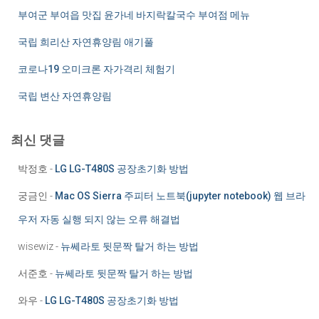
부여군 부여읍 맛집 윤가네 바지락칼국수 부여점 메뉴
국립 희리산 자연휴양림 애기풀
코로나19 오미크론 자가격리 체험기
국립 변산 자연휴양림
최신 댓글
박정호
-
LG LG-T480S 공장초기화 방법
궁금인
-
Mac OS Sierra 주피터 노트북(jupyter notebook) 웹 브라
우저 자동 실행 되지 않는 오류 해결법
wisewiz
-
뉴쎄라토 뒷문짝 탈거 하는 방법
서준호
-
뉴쎄라토 뒷문짝 탈거 하는 방법
와우
-
LG LG-T480S 공장초기화 방법