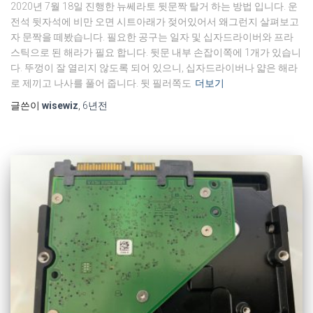
‎2020‎년 ‎7‎월 ‎18‎일 진행한 뉴쎄라토 뒷문짝 탈거 하는 방법 입니다. 운
전석 뒷자석에 비만 오면 시트아래가 젖어있어서 왜그런지 살펴보고
자 문짝을 떼봤습니다. 필요한 공구는 일자 및 십자드라이버와 프라
스틱으로 된 해라가 필요 합니다. 뒷문 내부 손잡이쪽에 1개가 있습니
다. 뚜껑이 잘 열리지 않도록 되어 있으니, 십자드라이버나 얇은 해라
로 제끼고 나사를 풀어 줍니다. 뒷 필러쪽도
더보기
글쓴이
wisewiz
,
6년
전