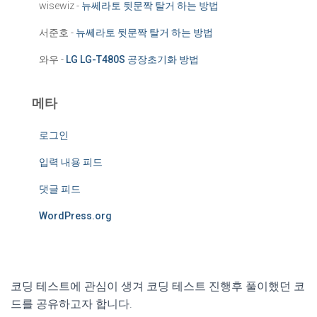
wisewiz
-
뉴쎄라토 뒷문짝 탈거 하는 방법
서준호
-
뉴쎄라토 뒷문짝 탈거 하는 방법
와우
-
LG LG-T480S 공장초기화 방법
메타
로그인
입력 내용 피드
댓글 피드
WordPress.org
코딩 테스트에 관심이 생겨 코딩 테스트 진행후 풀이했던 코
드를 공유하고자 합니다.