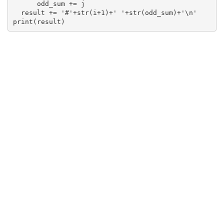
      odd_sum += j

  result += '#'+str(i+1)+' '+str(odd_sum)+'\n'

print(result)