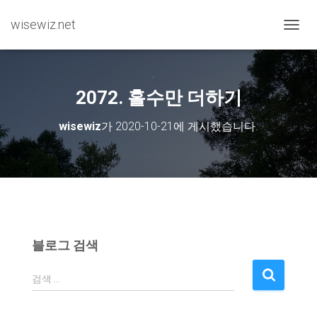
wisewiz.net
내비게
2072. 홀수만 더하기
wisewiz
가
2020-10-21
에 게시했습니다.
블로그 검색
검
검색 …
색
: