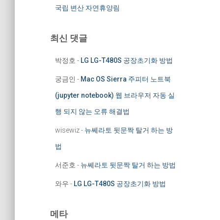
국립 변산 자연휴양림
최신 댓글
박정호
-
LG LG-T480S 공장초기화 방법
궁금인
-
Mac OS Sierra 주피터 노트북
(jupyter notebook) 웹 브라우저 자동 실
행 되지 않는 오류 해결법
wisewiz
-
뉴쎄라토 뒷문짝 탈거 하는 방
법
서준호
-
뉴쎄라토 뒷문짝 탈거 하는 방법
와우
-
LG LG-T480S 공장초기화 방법
메타