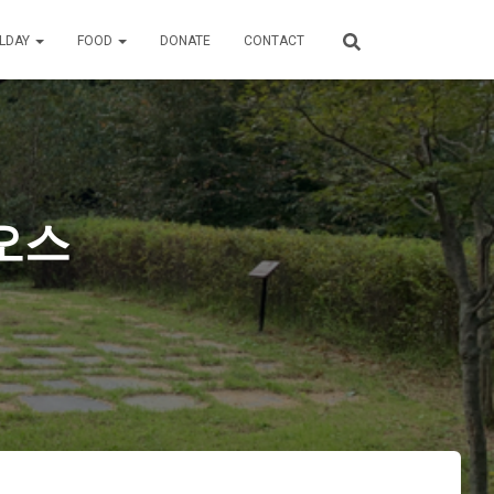
ILDAY
FOOD
DONATE
CONTACT
오스