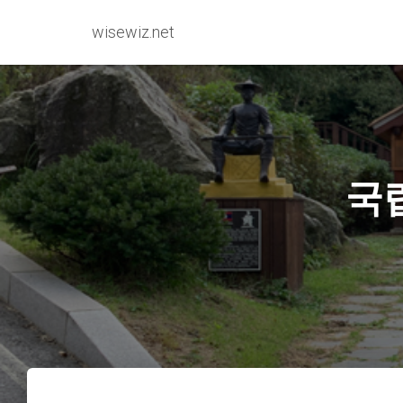
wisewiz.net
국