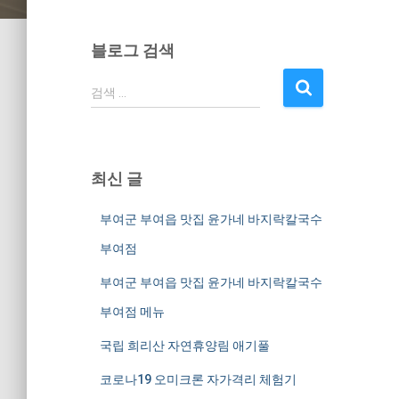
블로그 검색
검
검색 …
색
:
최신 글
부여군 부여읍 맛집 윤가네 바지락칼국수
부여점
부여군 부여읍 맛집 윤가네 바지락칼국수
부여점 메뉴
국립 희리산 자연휴양림 애기풀
코로나19 오미크론 자가격리 체험기