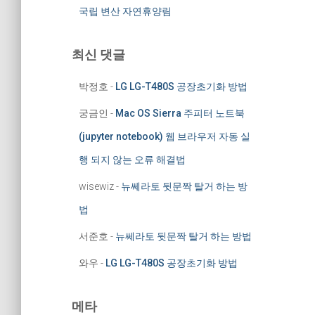
국립 변산 자연휴양림
최신 댓글
박정호
-
LG LG-T480S 공장초기화 방법
궁금인
-
Mac OS Sierra 주피터 노트북
(jupyter notebook) 웹 브라우저 자동 실
행 되지 않는 오류 해결법
wisewiz
-
뉴쎄라토 뒷문짝 탈거 하는 방
법
서준호
-
뉴쎄라토 뒷문짝 탈거 하는 방법
와우
-
LG LG-T480S 공장초기화 방법
메타