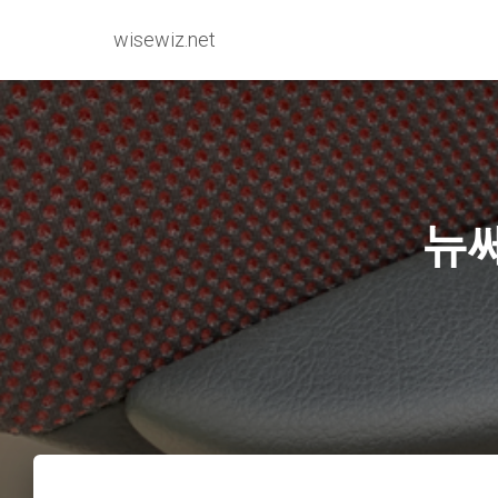
wisewiz.net
뉴쎄