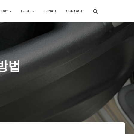
ILDAY
FOOD
DONATE
CONTACT
 방법