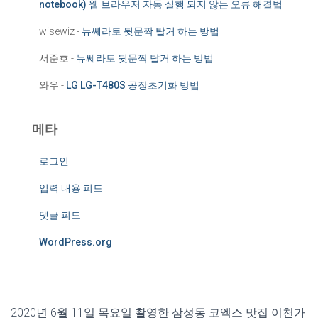
notebook) 웹 브라우저 자동 실행 되지 않는 오류 해결법
wisewiz
-
뉴쎄라토 뒷문짝 탈거 하는 방법
서준호
-
뉴쎄라토 뒷문짝 탈거 하는 방법
와우
-
LG LG-T480S 공장초기화 방법
메타
로그인
입력 내용 피드
댓글 피드
WordPress.org
2020‎년 ‎6‎월 ‎11‎일 ‎목요일 촬영한 삼성동 코엑스 맛집 이천가