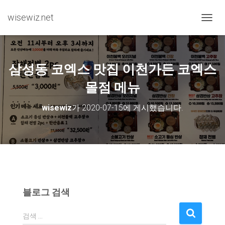
wisewiz.net
내비게
삼성동 코엑스 맛집 이천가든 코엑스
몰점 메뉴
wisewiz
가
2020-07-15
에 게시했습니다.
블로그 검색
검
검색 …
색