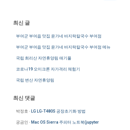
:
최신 글
부여군 부여읍 맛집 윤가네 바지락칼국수 부여점
부여군 부여읍 맛집 윤가네 바지락칼국수 부여점 메뉴
국립 희리산 자연휴양림 애기풀
코로나19 오미크론 자가격리 체험기
국립 변산 자연휴양림
최신 댓글
박정호
-
LG LG-T480S 공장초기화 방법
궁금인
-
Mac OS Sierra 주피터 노트북(jupyter