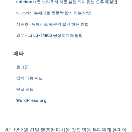
notebook) 웹 브라우저 자동 실행 되지 않는 오류 해결법
wisewiz
-
뉴쎄라토 뒷문짝 탈거 하는 방법
서준호
-
뉴쎄라토 뒷문짝 탈거 하는 방법
와우
-
LG LG-T480S 공장초기화 방법
메타
로그인
입력 내용 피드
댓글 피드
WordPress.org
‎2019‎년 ‎3‎월 ‎21‎일 촬영한 대치동 맛집 명동 부대찌개 은마아