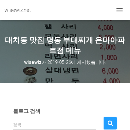
wisewiz.net
내비게
대치동 맛집 명동 부대찌개 은마아파
트점 메뉴
wisewiz
가
2019-05-26
에 게시했습니다.
블로그 검색
검
검색 …
색