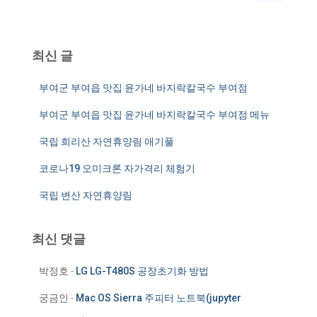
:
최신 글
부여군 부여읍 맛집 윤가네 바지락칼국수 부여점
부여군 부여읍 맛집 윤가네 바지락칼국수 부여점 메뉴
국립 희리산 자연휴양림 애기풀
코로나19 오미크론 자가격리 체험기
국립 변산 자연휴양림
최신 댓글
박정호
-
LG LG-T480S 공장초기화 방법
궁금인
-
Mac OS Sierra 주피터 노트북(jupyter