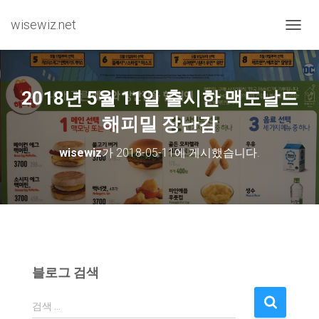
wisewiz.net
내비게
2018년 5월 11일 출시한 맥도날드
해피밀 장난감
wisewiz
가
2018-05-11
에 게시했습니다.
블로그 검색
검
검색 …
색