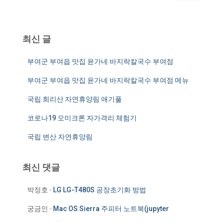
:
최신 글
부여군 부여읍 맛집 윤가네 바지락칼국수 부여점
부여군 부여읍 맛집 윤가네 바지락칼국수 부여점 메뉴
국립 희리산 자연휴양림 애기풀
코로나19 오미크론 자가격리 체험기
국립 변산 자연휴양림
최신 댓글
박정호
-
LG LG-T480S 공장초기화 방법
궁금인
-
Mac OS Sierra 주피터 노트북(jupyter