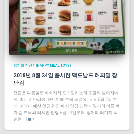
해피밀 장난감(HAPPY MEAL TOYS)
2018년 8월 24일 출시한 맥도날드 해피밀 장
난감
요즘은 다른일로 바빠져서 포스팅하는게 조금씩 늦어지네
요. 혹시 기다리셨다면, 이해 부탁 드려요. ㅎㅎ 8월 3일 부
터, 머레이 패션 안경 웨인 패션 안경 드락 패밀리의 여름 휴
가 컵 드락의 러시안 인형 8월 24일부터, 덩어리 러기지 택
만능
더보기