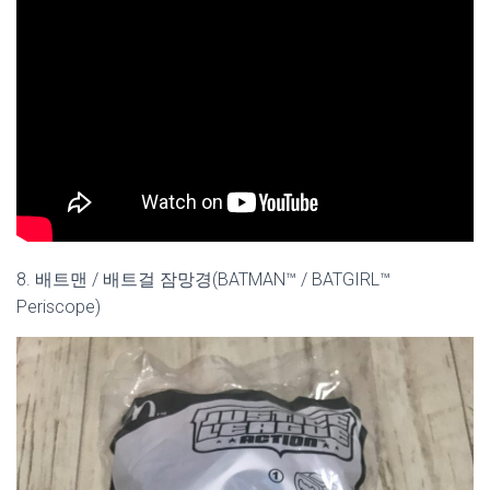
8. 배트맨 / 배트걸 잠망경(BATMAN™ / BATGIRL™
Periscope)