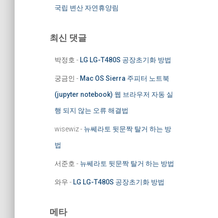
국립 변산 자연휴양림
최신 댓글
박정호
-
LG LG-T480S 공장초기화 방법
궁금인
-
Mac OS Sierra 주피터 노트북
(jupyter notebook) 웹 브라우저 자동 실
행 되지 않는 오류 해결법
wisewiz
-
뉴쎄라토 뒷문짝 탈거 하는 방
법
서준호
-
뉴쎄라토 뒷문짝 탈거 하는 방법
와우
-
LG LG-T480S 공장초기화 방법
메타