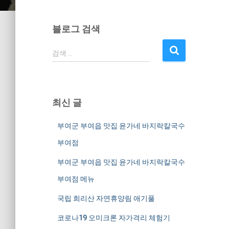
블로그 검색
검
검색 …
색
:
최신 글
부여군 부여읍 맛집 윤가네 바지락칼국수
부여점
부여군 부여읍 맛집 윤가네 바지락칼국수
부여점 메뉴
국립 희리산 자연휴양림 애기풀
코로나19 오미크론 자가격리 체험기