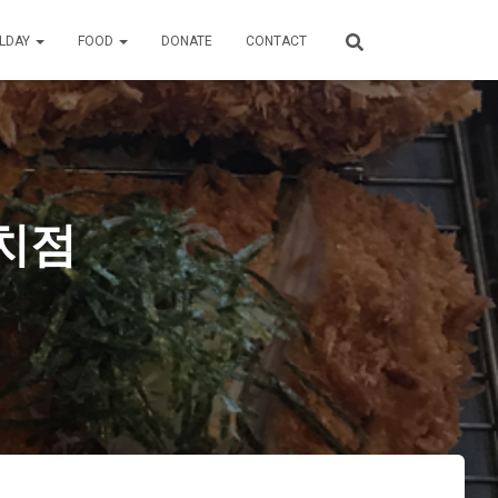
ILDAY
FOOD
DONATE
CONTACT
대치점