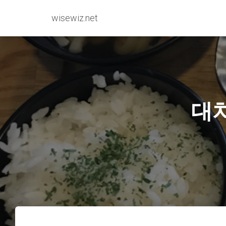
wisewiz.net
대치