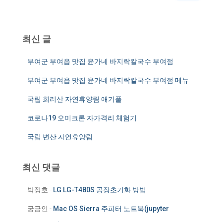
:
최신 글
부여군 부여읍 맛집 윤가네 바지락칼국수 부여점
부여군 부여읍 맛집 윤가네 바지락칼국수 부여점 메뉴
국립 희리산 자연휴양림 애기풀
코로나19 오미크론 자가격리 체험기
국립 변산 자연휴양림
최신 댓글
박정호
-
LG LG-T480S 공장초기화 방법
궁금인
-
Mac OS Sierra 주피터 노트북(jupyter