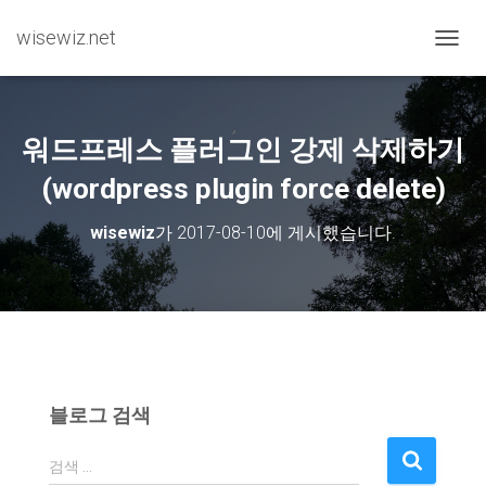
wisewiz.net
내비게
워드프레스 플러그인 강제 삭제하기
(wordpress plugin force delete)
wisewiz
가
2017-08-10
에 게시했습니다.
블로그 검색
검
검색 …
색