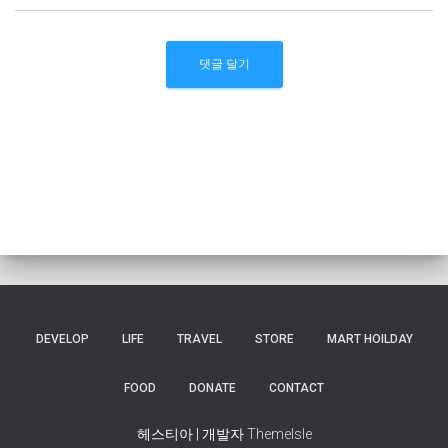
DEVELOP
LIFE
TRAVEL
STORE
MART HOILDAY
FOOD
DONATE
CONTACT
헤스티아 | 개발자
ThemeIsle