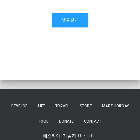
DEVELOP
LIFE
TRAVEL
STORE
MART HOILDAY
FOOD
DONATE
CONTACT
헤스티아 | 개발자
ThemeIsle