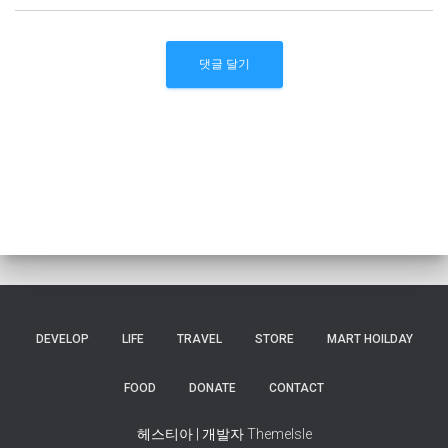
DEVELOP
LIFE
TRAVEL
STORE
MART HOILDAY
FOOD
DONATE
CONTACT
헤스티아 | 개발자
ThemeIsle