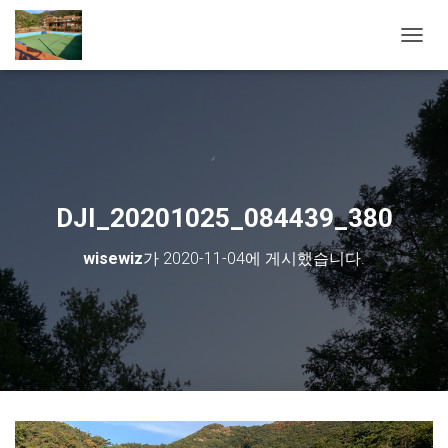
내비게
DJI_20201025_084439_380
wisewiz
가
2020-11-04
에 게시했습니다.