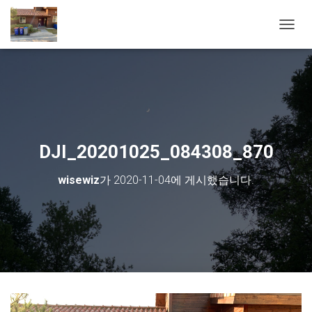
내비게
DJI_20201025_084308_870
wisewiz
가
2020-11-04
에 게시했습니다.