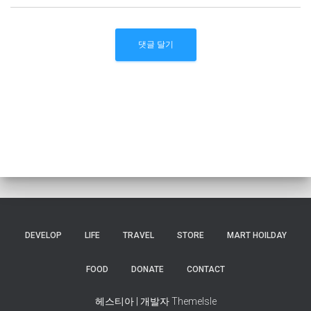
DEVELOP
LIFE
TRAVEL
STORE
MART HOILDAY
FOOD
DONATE
CONTACT
헤스티아 | 개발자
ThemeIsle