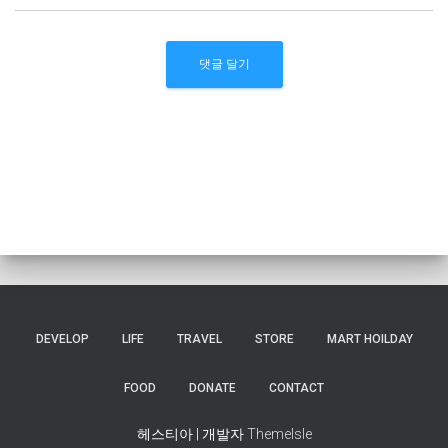
DEVELOP
LIFE
TRAVEL
STORE
MART HOILDAY
FOOD
DONATE
CONTACT
헤스티아 | 개발자
ThemeIsle