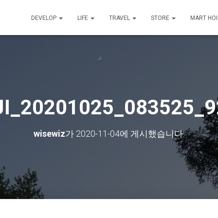
DEVELOP
LIFE
TRAVEL
STORE
MART HO
JI_20201025_083525_9
wisewiz
가
2020-11-04
에 게시했습니다.