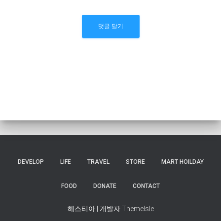
DEVELOP
LIFE
TRAVEL
STORE
MART HOILDAY
FOOD
DONATE
CONTACT
헤스티아 | 개발자
ThemeIsle