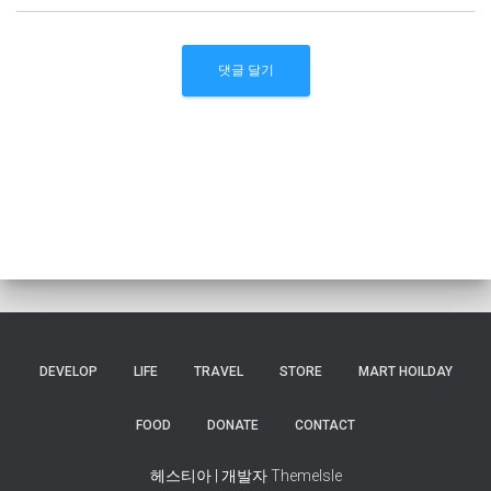
DEVELOP
LIFE
TRAVEL
STORE
MART HOILDAY
FOOD
DONATE
CONTACT
헤스티아 | 개발자
ThemeIsle