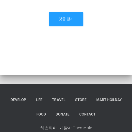
DEVELOP
LIFE
TRAVEL
STORE
MART HOILDAY
FOOD
DONATE
CONTACT
헤스티아 | 개발자
ThemeIsle