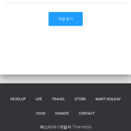
DEVELOP
LIFE
TRAVEL
STORE
MART HOILDAY
FOOD
DONATE
CONTACT
헤스티아 | 개발자
ThemeIsle