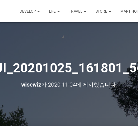
DEVELOP
LIFE
TRAVEL
STORE
MART HO
JI_20201025_161801_5
wisewiz
가
2020-11-04
에 게시했습니다.