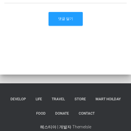
DEVELOP
LIFE
TRAVEL
STORE
MART HOILDAY
FOOD
DONATE
CONTACT
헤스티아 | 개발자
ThemeIsle