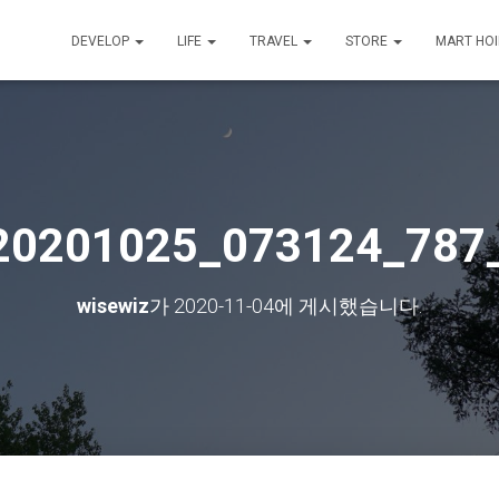
DEVELOP
LIFE
TRAVEL
STORE
MART HO
20201025_073124_787
wisewiz
가
2020-11-04
에 게시했습니다.