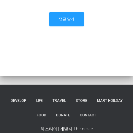
DEVELOP
LIFE
TRAVEL
STORE
MART HOILDAY
FOOD
DONATE
CONTACT
헤스티아 | 개발자
ThemeIsle