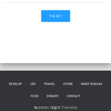
DEVELOP
LIFE
TRAVEL
STORE
MART HOILDAY
FOOD
DONATE
CONTACT
헤스티아 | 개발자
ThemeIsle