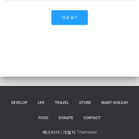
DEVELOP
LIFE
TRAVEL
STORE
MART HOILDAY
FOOD
DONATE
CONTACT
헤스티아 | 개발자
ThemeIsle