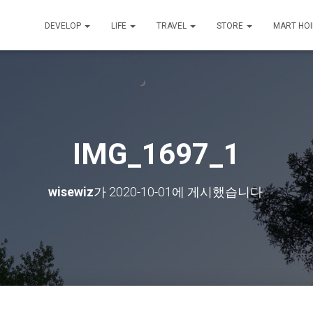
DEVELOP
LIFE
TRAVEL
STORE
MART HO
IMG_1697_1
wisewiz
가
2020-10-01
에 게시했습니다.