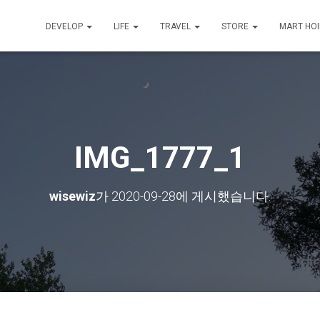
DEVELOP
LIFE
TRAVEL
STORE
MART HO
IMG_1777_1
wisewiz
가
2020-09-28
에 게시했습니다.