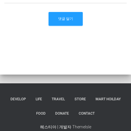
DEVELOP
LIFE
TRAVEL
STORE
MART HOILDAY
FOOD
DONATE
CONTACT
헤스티아 | 개발자
ThemeIsle