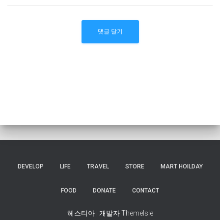
DEVELOP
LIFE
TRAVEL
STORE
MART HOILDAY
FOOD
DONATE
CONTACT
헤스티아 | 개발자
ThemeIsle