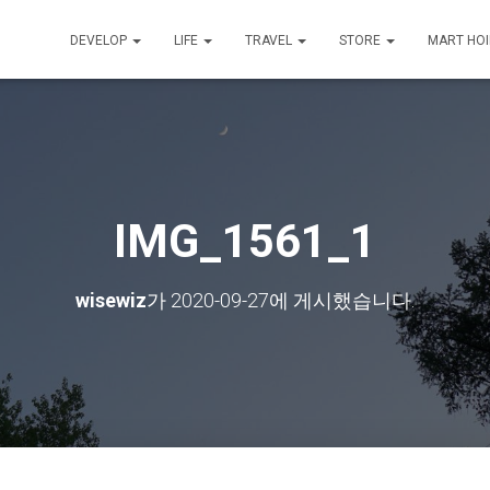
DEVELOP
LIFE
TRAVEL
STORE
MART HO
IMG_1561_1
wisewiz
가
2020-09-27
에 게시했습니다.