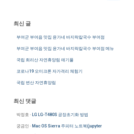
:
최신 글
부여군 부여읍 맛집 윤가네 바지락칼국수 부여점
부여군 부여읍 맛집 윤가네 바지락칼국수 부여점 메뉴
국립 희리산 자연휴양림 애기풀
코로나19 오미크론 자가격리 체험기
국립 변산 자연휴양림
최신 댓글
박정호
-
LG LG-T480S 공장초기화 방법
궁금인
-
Mac OS Sierra 주피터 노트북(jupyter