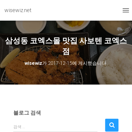
wisewiz.net
내비
삼성동 코엑스몰 맛집 사보텐 코엑스
점
wisewiz
가
2017-12-15
에 게시했습니다.
블로그 검색
검
검색 …
색