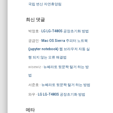
국립 변산 자연휴양림
최신 댓글
박정호
-
LG LG-T480S 공장초기화 방법
궁금인
-
Mac OS Sierra 주피터 노트북
(jupyter notebook) 웹 브라우저 자동 실
행 되지 않는 오류 해결법
wisewiz
-
뉴쎄라토 뒷문짝 탈거 하는 방
법
서준호
-
뉴쎄라토 뒷문짝 탈거 하는 방법
와우
-
LG LG-T480S 공장초기화 방법
메타