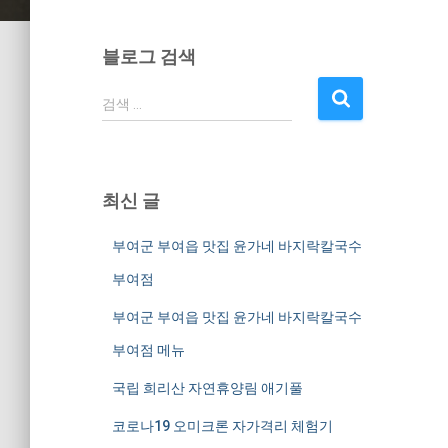
블로그 검색
검
검색 …
색
:
최신 글
부여군 부여읍 맛집 윤가네 바지락칼국수
부여점
부여군 부여읍 맛집 윤가네 바지락칼국수
부여점 메뉴
국립 희리산 자연휴양림 애기풀
코로나19 오미크론 자가격리 체험기