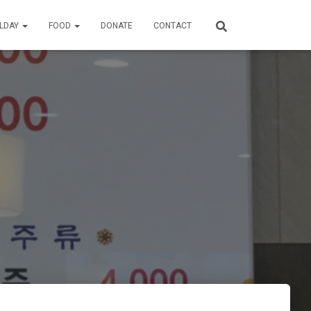
ILDAY
FOOD
DONATE
CONTACT
뉴