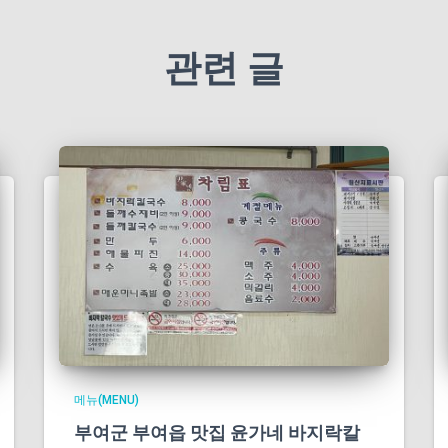
관련 글
메뉴(MENU)
부여군 부여읍 맛집 윤가네 바지락칼