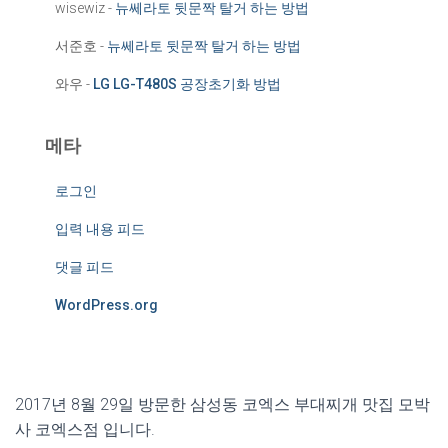
wisewiz
-
뉴쎄라토 뒷문짝 탈거 하는 방법
서준호
-
뉴쎄라토 뒷문짝 탈거 하는 방법
와우
-
LG LG-T480S 공장초기화 방법
메타
로그인
입력 내용 피드
댓글 피드
WordPress.org
2017년 8월 29일 방문한 삼성동 코엑스 부대찌개 맛집 모박
사 코엑스점 입니다.