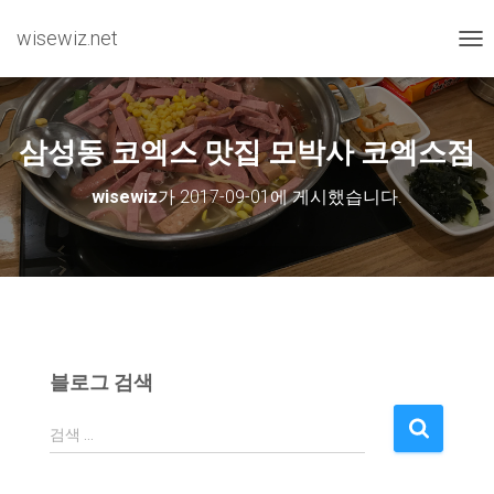
wisewiz.net
내비
삼성동 코엑스 맛집 모박사 코엑스점
wisewiz
가
2017-09-01
에 게시했습니다.
블로그 검색
검
검색 …
색
: