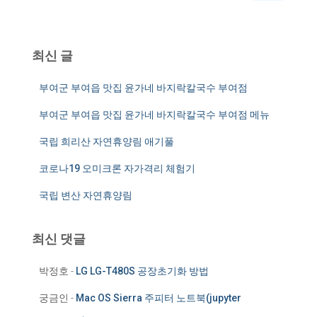
:
최신 글
부여군 부여읍 맛집 윤가네 바지락칼국수 부여점
부여군 부여읍 맛집 윤가네 바지락칼국수 부여점 메뉴
국립 희리산 자연휴양림 애기풀
코로나19 오미크론 자가격리 체험기
국립 변산 자연휴양림
최신 댓글
박정호
-
LG LG-T480S 공장초기화 방법
궁금인
-
Mac OS Sierra 주피터 노트북(jupyter